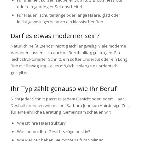
Für Männer: kurzer, sauberer Schnitt, z. B. Business Cut
oder ein gepflegter Seitenscheitel
Für Frauen: schulterlange oder lange Haare, glatt oder
leicht gewellt, gerne auch ein klassischer Bob
Darf es etwas moderner sein?
Natürlich heißt „seriös“ nicht gleich langweilig! Viele moderne
Varianten lassen sich auch im Berufsalltag gut tragen. Ein
leicht strukturierter Schnitt, ein softer Undercut oder ein Long
Bob mit Bewegung – alles möglich, solange es ordentlich
gestylt ist.
Ihr Typ zählt genauso wie Ihr Beruf
Nicht jeder Schnitt passt zu jedem Gesicht oder jedem Haar.
Deshalb nehmen wir uns bei
Barbara Johnson Hairdesign
Zeit
für eine ehrliche Beratung. Gemeinsam schauen wir:
Wie ist Ihre Haarstruktur?
Was betont Ihre Gesichtszüge positiv?
Wie viel Zeit haben Sie morgens fürs Styling?